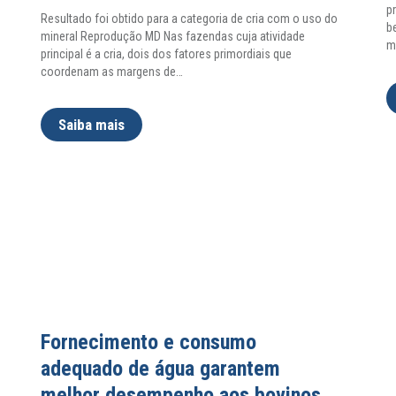
p
Resultado foi obtido para a categoria de cria com o uso do
b
mineral Reprodução MD Nas fazendas cuja atividade
m
principal é a cria, dois dos fatores primordiais que
coordenam as margens de
…
Saiba mais
Fornecimento e consumo
adequado de água garantem
melhor desempenho aos bovinos