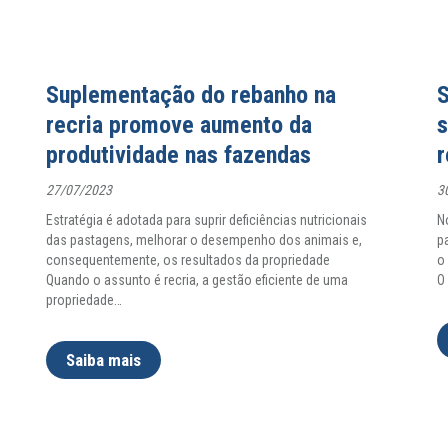
Suplementação do rebanho na
S
recria promove aumento da
s
produtividade nas fazendas
r
27/07/2023
3
Estratégia é adotada para suprir deficiências nutricionais
N
das pastagens, melhorar o desempenho dos animais e,
p
consequentemente, os resultados da propriedade
o
Quando o assunto é recria, a gestão eficiente de uma
O
propriedade
…
Saiba mais