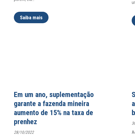
u
Saiba mais
Em um ano, suplementação
S
garante a fazenda mineira
a
aumento de 15% na taxa de
b
prenhez
3
28/10/2022
A