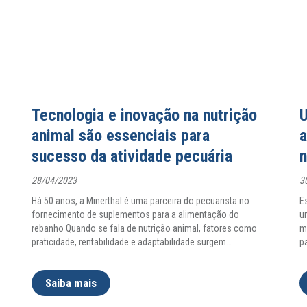
Tecnologia e inovação na nutrição
U
animal são essenciais para
a
sucesso da atividade pecuária
n
28/04/2023
3
Há 50 anos, a Minerthal é uma parceira do pecuarista no
E
fornecimento de suplementos para a alimentação do
u
rebanho Quando se fala de nutrição animal, fatores como
m
praticidade, rentabilidade e adaptabilidade surgem
…
p
Saiba mais