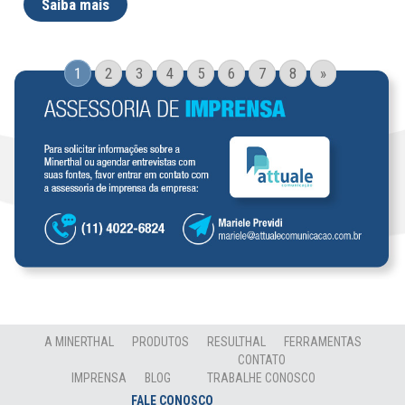
Saiba mais
1
2
3
4
5
6
7
8
»
A MINERTHAL
PRODUTOS
RESULTHAL
FERRAMENTAS
CONTATO
IMPRENSA
BLOG
TRABALHE CONOSCO
FALE CONOSCO