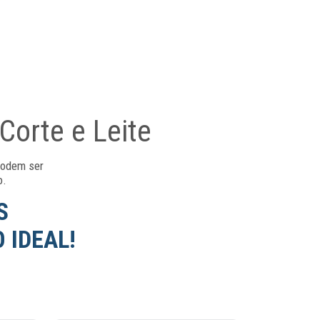
Corte e Leite
podem ser
o.
S
 IDEAL!